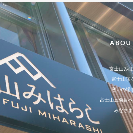
ABOUT
富士山みは
富士山頂
憩いの場
富士山五合目へ
みなさま